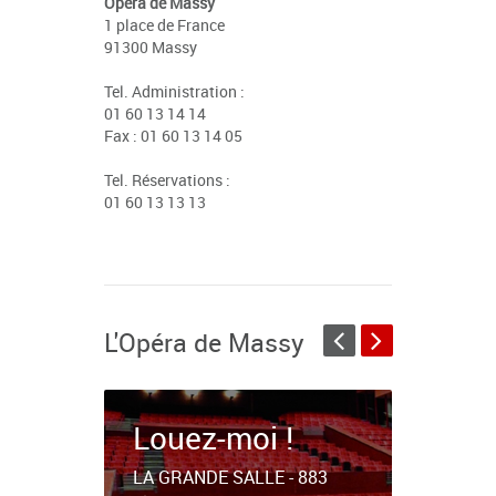
Opéra de Massy
1 place de France
91300 Massy
Tel. Administration :
01 60 13 14 14
Fax : 01 60 13 14 05
Tel. Réservations :
01 60 13 13 13
L'Opéra de Massy
Louez-moi !
Louez
LA GRANDE SALLE - 883
LES STUD