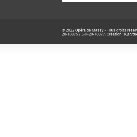
© 2022 Opéra de Massy - Tous droits réserv
20-10875 / L-R-20-10877. Création :
KB Stud