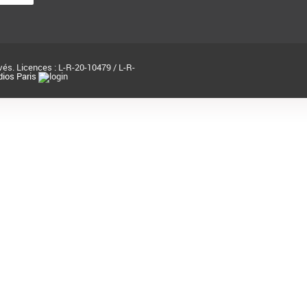
és. Licences : L-R-20-10479 / L-R-
ios Paris